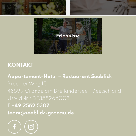
Erlebnisse
KONTAKT
Appartement-Hotel – Restaurant Seeblick
Brechter Weg 15
48599 Gronau am Dreiländersee
|
Deutschland
Ust-IdNr.: DE358266003
T +49 2562 5307
team@
seeblick-gronau.
de