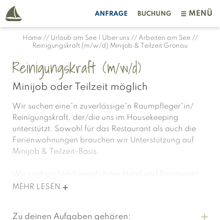
MENÜ
ANFRAGE
BUCHUNG
Home
//
Urlaub am See | Über uns
//
Arbeiten am See
//
Reinigungskraft (m/w/d) Minijob & Teilzeit Gronau
Reinigungskraft (m/w/d)
Minijob oder Teilzeit möglich
Wir suchen eine*n zuverlässige*n Raumpfleger*in/
Reinigungskraft, der/die uns im Housekeeping
unterstützt. Sowohl für das Restaurant als auch die
Ferienwohnungen brauchen wir Unterstützung auf
Minijob & Teilzeit-Basis.
Wir sind ein familiengeführtes Hotel und Restaurant
direkt am schönen Dreiländersee in Gronau gelegen.
MEHR LESEN
Wir vermieten 10 Ferienwohnungen/Ferienhäuser
und betreiben ein großes Restaurant. Unsere Gäste
Zu deinen Aufgaben gehören:
schätzen die freundschaftliche Atmosphäre, die Lage