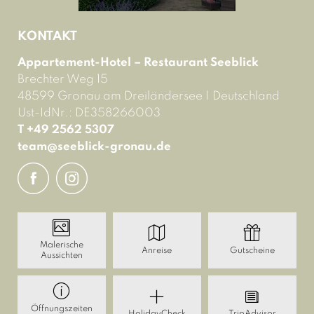
KONTAKT
Appartement-Hotel – Restaurant Seeblick
Brechter Weg 15
48599 Gronau am Dreiländersee
|
Deutschland
Ust-IdNr.: DE358266003
T +49 2562 5307
team@
seeblick-gronau.
de
Malerische
Anreise
Gutscheine
Aussichten
Öffnungszeiten