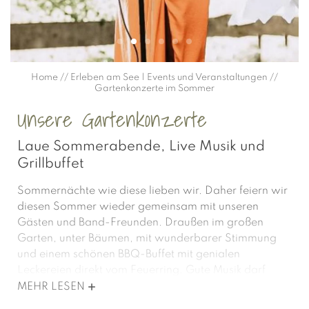
Home
//
Erleben am See | Events und Veranstaltungen
//
Gartenkonzerte im Sommer
Unsere Gartenkonzerte
Laue Sommerabende, Live Musik und
Grillbuffet
Sommernächte wie diese lieben wir. Daher feiern wir
diesen Sommer wieder gemeinsam mit unseren
Gästen und Band-Freunden. Draußen im großen
Garten, unter Bäumen, mit wunderbarer Stimmung
und einem schönen BBQ-Buffet mit genialen
Leckereien direkt vom Feuerring. Gute Musik darf
natürlich nicht fehlen.
MEHR LESEN