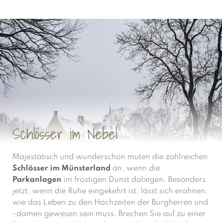
Naturschutzgebiete haben Sie mit Ihrem Vierbeiner
fast für sich allein.
Schlösser im Nebel
Majestätisch und wunderschön muten die zahlreichen
Schlösser im Münsterland
an, wenn die
Parkanlagen
im frostigen Dunst daliegen. Besonders
jetzt, wenn die Ruhe eingekehrt ist, lässt sich erahnen,
wie das Leben zu den Hochzeiten der Burgherren und
-damen gewesen sein muss. Brechen Sie auf zu einer