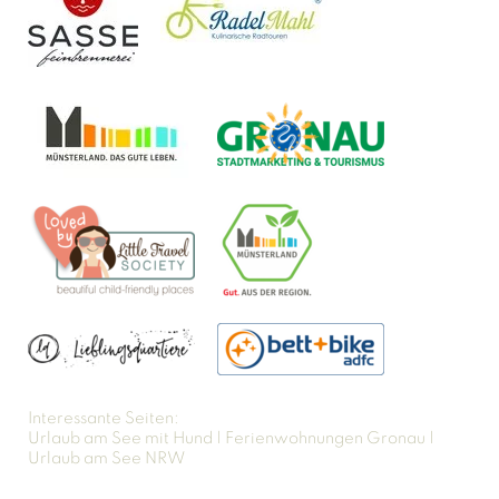
Interessante Seiten:
Urlaub am See mit Hund
|
Ferienwohnungen Gronau
|
Urlaub am See NRW