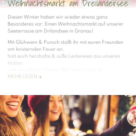
Weihnachtsmarkt am Dreiländersee
Diesen Winter haben wir wieder etwas ganz
Besonderes vor: Einen Weihnachtsmarkt auf unserer
Seeterrasse am Drilandsee in Gronau!
Mit Glühwein & Punsch stoßt ihr mit euren Freunden
am knisternden Feuer an,
holt euch herzhafte & süße Leckereien aus unseren
Hütten
und genießt ein Winter-BBQ vom Grillring!
MEHR LESEN
Wann:
Freitag, 20. Dezember 15:00-22:00 Uhr
Samstag, 21. Dezember 15:00-22:00 Uhr
Sonntag, 22. Dezember 15:00-20:00 Uhr
Noch keine Idee für eure Weihnachtsfeier?
- Dann
reserviert direkt für eure Truppe unser
All-In Weihnachtsmarkt Paket: