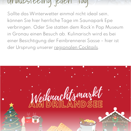
Urlaubsfeeling jeden Tag
Sollte das Winterwetter einmal nicht ideal sein,
können Sie hier herrliche Tage im Saunapark Epe
verbringen. Oder Sie statten dem Rock’n Pop Museum
in Gronau einen Besuch ab. Kulinarisch wird es bei
einer Besichtigung der Feinbrennerei Sasse – hier ist
der Ursprung unserer
regionalen Cocktails
.