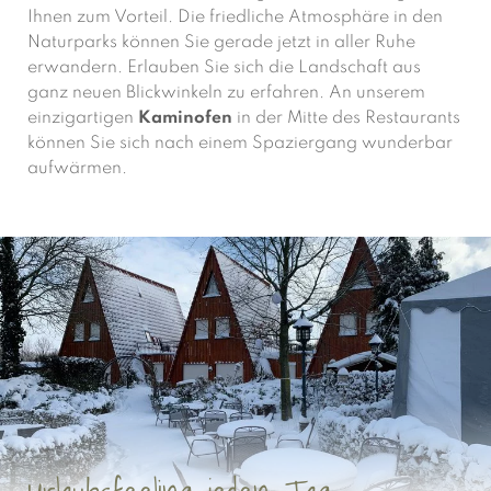
Ihnen zum Vorteil. Die friedliche Atmosphäre in den
Naturparks können Sie gerade jetzt in aller Ruhe
erwandern. Erlauben Sie sich die Landschaft aus
ganz neuen Blickwinkeln zu erfahren. An unserem
einzigartigen
Kaminofen
in der Mitte des Restaurants
können Sie sich nach einem Spaziergang wunderbar
aufwärmen.