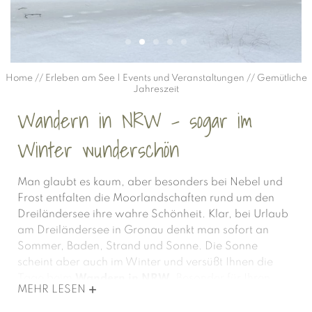
Home
//
Erleben am See | Events und Veranstaltungen
//
Gemütliche
Jahreszeit
Wandern in NRW – sogar im
Winter wunderschön
Man glaubt es kaum, aber besonders bei Nebel und
Frost entfalten die Moorlandschaften rund um den
Dreiländersee ihre wahre Schönheit. Klar, bei Urlaub
am Dreiländersee in Gronau denkt man sofort an
Sommer, Baden, Strand und Sonne. Die Sonne
scheint aber auch im Winter und versüßt Ihnen die
Tage beim
Wandern in NRW
. Besonder für Ihren
MEHR LESEN
Urlaub mit Hund ist die kältere Jahreszeit
hervorragend geeignet. Die vielen Wanderwege und