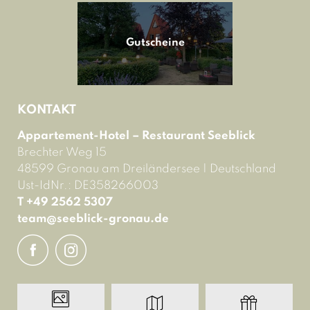
Gutscheine
KONTAKT
Appartement-Hotel – Restaurant Seeblick
Brechter Weg 15
48599 Gronau am Dreiländersee
|
Deutschland
Ust-IdNr.: DE358266003
T +49 2562 5307
team@
seeblick-gronau.
de